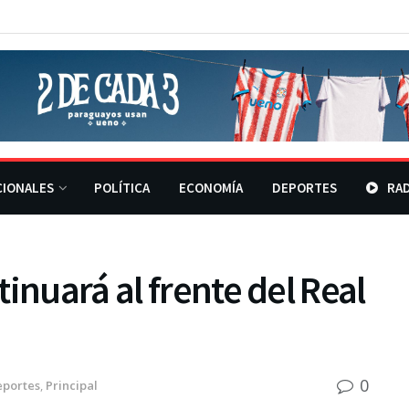
CIONALES
POLÍTICA
ECONOMÍA
DEPORTES
RAD
inuará al frente del Real
0
eportes
,
Principal