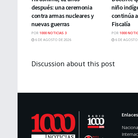
después: una ceremonia
niño indí
contra armas nucleares y
continúa a
nuevas guerras
Fiscalía
POR
1000 NOTICIAS 3
POR
1000 NOTIC
6 DE AGOSTO DE 2026
6 DE AGOSTO 
Discussion about this post
Enlaces
Naciona
Internac