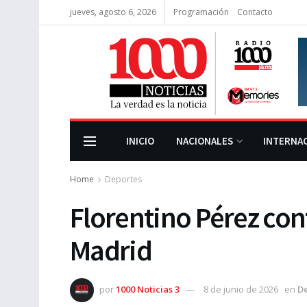
jueves, agosto 6, 2026
Programación
Contacto
INICIO
NACIONALES
INTERNA
Home
Deportes
Florentino Pérez cont
Madrid
por
1000 Noticias 3
8 de junio de 2026
en
D