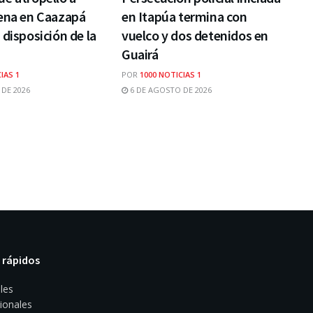
gena en Caazapá
en Itapúa termina con
 disposición de la
vuelco y dos detenidos en
Guairá
IAS 1
POR
1000 NOTICIAS 1
DE 2026
6 DE AGOSTO DE 2026
 rápidos
les
ionales