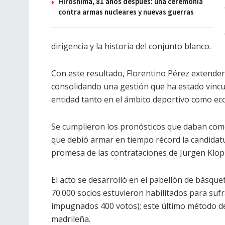
Hiroshima, 81 años después: una ceremonia
contra armas nucleares y nuevas guerras
dirigencia y la historia del conjunto blanco.
Con este resultado, Florentino Pérez extenderá
consolidando una gestión que ha estado vincu
entidad tanto en el ámbito deportivo como ec
Se cumplieron los pronósticos que daban como 
que debió armar en tiempo récord la candidatur
promesa de las contrataciones de Jürgen Klopp
El acto se desarrolló en el pabellón de básque
70.000 socios estuvieron habilitados para sufr
impugnados 400 votos); este último método d
madrileña.