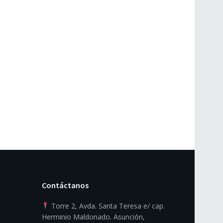
Contáctanos
Torre 2, Avda. Santa Teresa e/ cap.
Herminio Maldonado. Asunción,