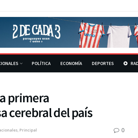
CIONALES
POLÍTICA
ECONOMÍA
DEPORTES
RAD
 la primera
 cerebral del país
0
acionales
,
Principal