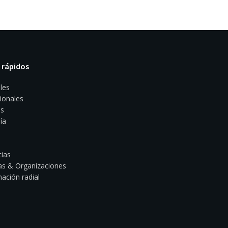
 rápidos
les
ionales
s
ía
ias
s & Organizaciones
ación radial