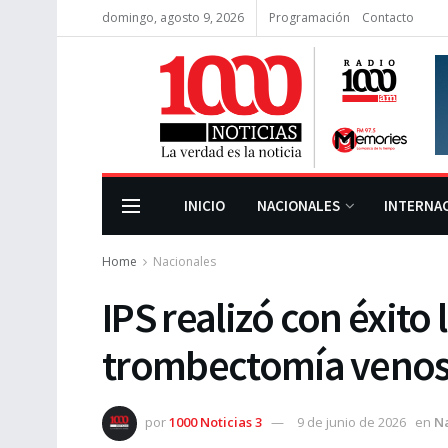
domingo, agosto 9, 2026
Programación
Contacto
INICIO
NACIONALES
INTERNA
Home
Nacionales
IPS realizó con éxito
trombectomía venosa
por
1000 Noticias 3
9 de junio de 2026
en
N