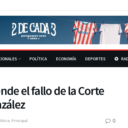
CIONALES
POLÍTICA
ECONOMÍA
DEPORTES
RAD
nde el fallo de la Corte
nzález
0
lítica
,
Principal