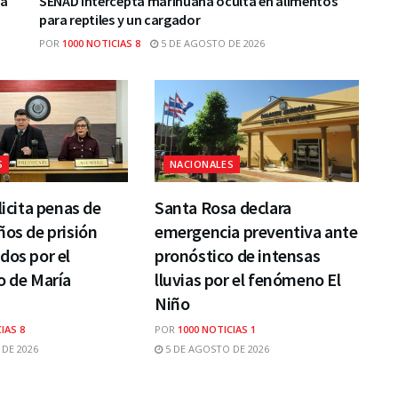
ca
SENAD intercepta marihuana oculta en alimentos
para reptiles y un cargador
POR
1000 NOTICIAS 8
5 DE AGOSTO DE 2026
S
NACIONALES
licita penas de
Santa Rosa declara
ños de prisión
emergencia preventiva ante
dos por el
pronóstico de intensas
o de María
lluvias por el fenómeno El
Niño
IAS 8
POR
1000 NOTICIAS 1
DE 2026
5 DE AGOSTO DE 2026