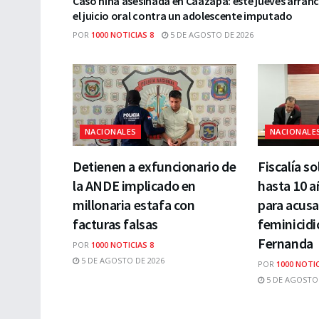
Caso niña asesinada en Caazapá: este jueves arran
el juicio oral contra un adolescente imputado
POR
1000 NOTICIAS 8
5 DE AGOSTO DE 2026
NACIONALES
NACIONALE
Detienen a exfuncionario de
Fiscalía so
la ANDE implicado en
hasta 10 a
millonaria estafa con
para acusa
facturas falsas
feminicidi
Fernanda
POR
1000 NOTICIAS 8
5 DE AGOSTO DE 2026
POR
1000 NOTIC
5 DE AGOSTO 