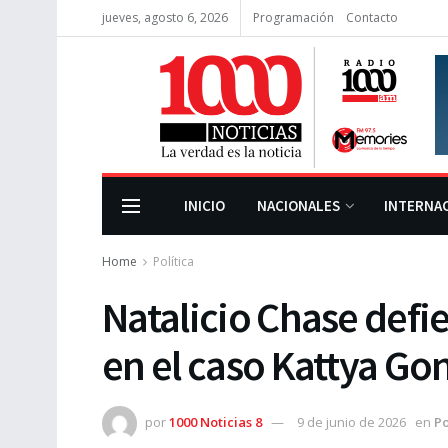
jueves, agosto 6, 2026
Programación
Contacto
INICIO
NACIONALES
INTERNA
Home
Política
Natalicio Chase defie
en el caso Kattya Go
por
1000 Noticias 8
9 de junio de 2026
en
Po