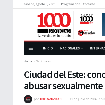
sábado, agosto 8, 2026
Programación
Contacto
INICIO
NACIONALES
INTERNA
Home
Nacionales
Ciudad del Este: con
abusar sexualmente d
por
1000 Noticias 3
11 de junio de 2026
en