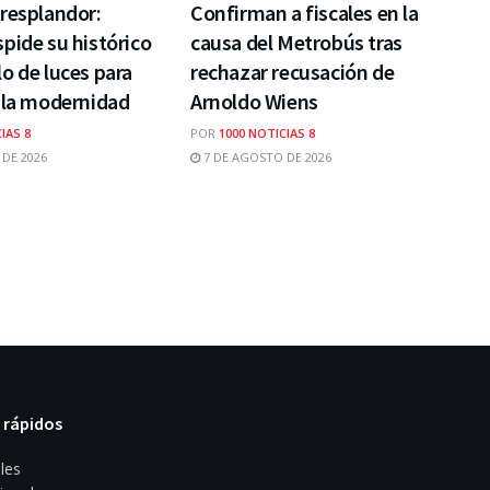
resplandor:
Confirman a fiscales en la
pide su histórico
causa del Metrobús tras
o de luces para
rechazar recusación de
 la modernidad
Arnoldo Wiens
IAS 8
POR
1000 NOTICIAS 8
DE 2026
7 DE AGOSTO DE 2026
 rápidos
les