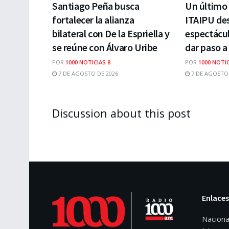
Santiago Peña busca
Un último 
fortalecer la alianza
ITAIPU des
bilateral con De la Espriella y
espectácul
se reúne con Álvaro Uribe
dar paso a
POR
1000 NOTICIAS 8
POR
1000 NOTIC
7 DE AGOSTO DE 2026
7 DE AGOSTO 
Discussion about this post
Enlaces
Naciona