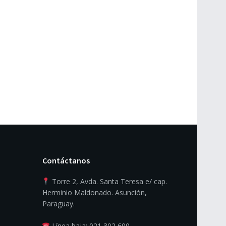
Contáctanos
Torre 2, Avda. Santa Teresa e/ cap.
Herminio Maldonado. Asunción,
Paraguay.
Línea baja: 021 302 600