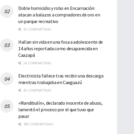
Doble homicidio y robo en Encarnación:
atacan a balazos a compradores de oro en
un parque recreativo
30 COMPARTIDAS
Hallan sin vida en una fosa a adolescente de
14 años reportada como desaparecida en
Caazapá
24 COMPARTIDAS
Electricista fallece tras recibir una descarga
mientras trabajaba en Caaguazú
20 COMPARTIDAS
«Mandibulín», declarado inocente de abuso,
lamentó el proceso por el que tuvo que
pasar
780 COMPARTIDAS