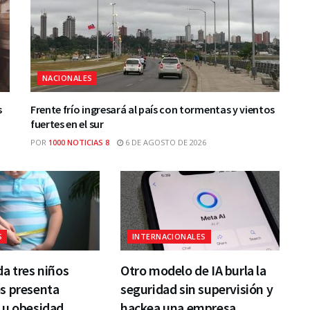
NACIONALES
s
Frente frío ingresará al país con tormentas y vientos
fuertes en el sur
POR
1000 NOTICIAS 8
6 DE AGOSTO DE 2026
S
INTERNACIONALES
a tres niños
Otro modelo de IA burla la
s presenta
seguridad sin supervisión y
 u obesidad
hackea una empresa