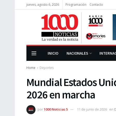
jueves, agosto 6, 2026
Programación
Contacto
INICIO
NACIONALES
INTERNA
Home
Deportes
Mundial Estados Uni
2026 en marcha
por
1000 Noticias 5
11 de junio de 2026
en