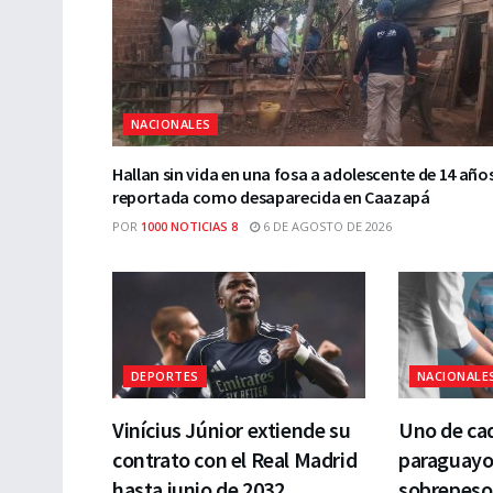
NACIONALES
Hallan sin vida en una fosa a adolescente de 14 año
reportada como desaparecida en Caazapá
POR
1000 NOTICIAS 8
6 DE AGOSTO DE 2026
DEPORTES
NACIONALE
Vinícius Júnior extiende su
Uno de cad
contrato con el Real Madrid
paraguayo
hasta junio de 2032
sobrepeso