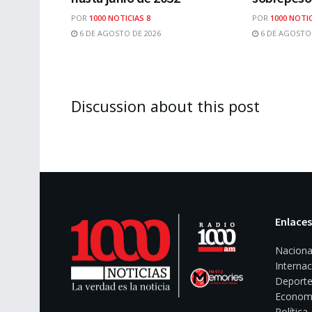
POR
1000 NOTICIAS 8
POR
1000 NOTIC
6 DE AGOSTO DE 2026
6 DE AGOSTO 
Discussion about this post
Enlaces
Naciona
Internac
Deporte
Econom
Política