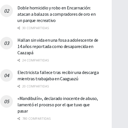
Doble homicidio y robo en Encarnación:
atacan a balazos a compradores de oro en
un parque recreativo
30 COMPARTIDAS
Hallan sin vida en una fosa a adolescente de
14 años reportada como desaparecida en
Caazapá
24 COMPARTIDAS
Electricista fallece tras recibir una descarga
mientras trabajaba en Caaguazú
20 COMPARTIDAS
«Mandibulín», declarado inocente de abuso,
lamentó el proceso por el que tuvo que
pasar
780 COMPARTIDAS