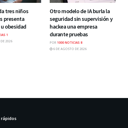
a tres niños
Otro modelo de IA burla la
s presenta
seguridad sin supervisión y
 u obesidad
hackea una empresa
durante pruebas
IAS 1
DE 2026
POR
1000 NOTICIAS 8
6 DE AGOSTO DE 2026
 rápidos