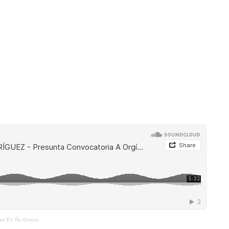
ías En Ñu Guasú