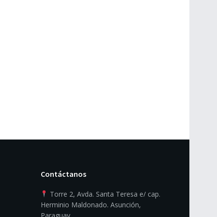
Contáctanos
Torre 2, Avda. Santa Teresa e/ cap.
Herminio Maldonado. Asunción,
Paraguay.