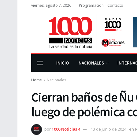
viernes, agosto 7, 2026
Programación
Contacto
INICIO
NACIONALES
INTERNA
Home
Nacionales
Cierran baños de Ñu
luego de polémica co
por
1000 Noticias 4
13 de junio de 2024
en