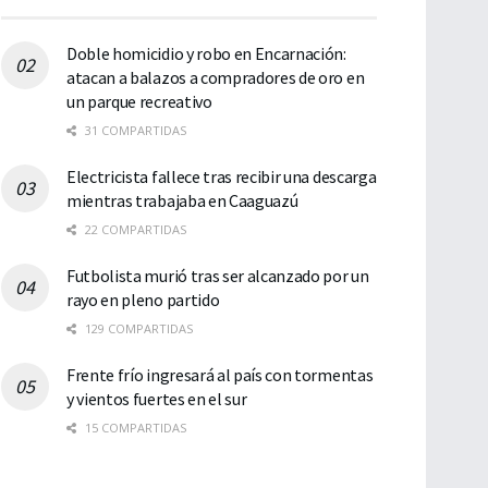
Doble homicidio y robo en Encarnación:
atacan a balazos a compradores de oro en
un parque recreativo
31 COMPARTIDAS
Electricista fallece tras recibir una descarga
mientras trabajaba en Caaguazú
22 COMPARTIDAS
Futbolista murió tras ser alcanzado por un
rayo en pleno partido
129 COMPARTIDAS
Frente frío ingresará al país con tormentas
y vientos fuertes en el sur
15 COMPARTIDAS