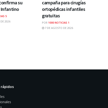
confirma su
campaña para cirugías
 Infantino
ortopédicas infantiles
gratuitas
IAS 5
DE 2026
POR
1000 NOTICIAS 1
7 DE AGOSTO DE 2026
 rápidos
les
ionales
s