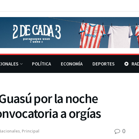
CIONALES
POLÍTICA
ECONOMÍA
DEPORTES
RAD
 Guasú por la noche
nvocatoria a orgías
0
Nacionales
,
Principal