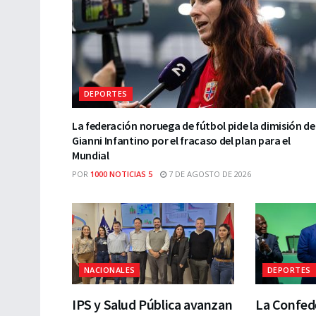
DEPORTES
La federación noruega de fútbol pide la dimisión de
Gianni Infantino por el fracaso del plan para el
Mundial
POR
1000 NOTICIAS 5
7 DE AGOSTO DE 2026
NACIONALES
DEPORTES
IPS y Salud Pública avanzan
La Confede