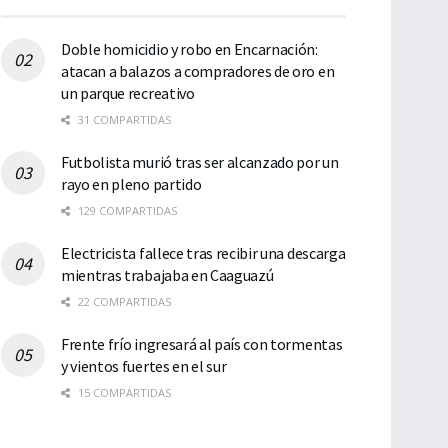
Doble homicidio y robo en Encarnación:
atacan a balazos a compradores de oro en
un parque recreativo
31 COMPARTIDAS
Futbolista murió tras ser alcanzado por un
rayo en pleno partido
129 COMPARTIDAS
Electricista fallece tras recibir una descarga
mientras trabajaba en Caaguazú
22 COMPARTIDAS
Frente frío ingresará al país con tormentas
y vientos fuertes en el sur
15 COMPARTIDAS