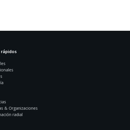
 rápidos
les
ionales
s
ía
ias
s & Organizaciones
ación radial