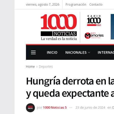
viernes, agosto 7, 2026
Programación
Contacto
INICIO
NACIONALES
INTERNA
Home
Deportes
Hungría derrota en l
y queda expectante a 
por
1000 Noticias 5
23 de junio de 2024
en