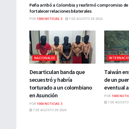
Peña arribó a Colombia y reafirmó compromiso de
fortalecer relaciones bilaterales
POR
1000 NOTICIAS 3
7 DE AGOSTO DE 2026
NACIONALES
INTERNACI
Desarticulan banda que
Taiwán en
secuestró y habría
de un pue
torturado a un colombiano
eventual 
en Asunción
POR
1000 NOTIC
7 DE AGOSTO 
POR
1000 NOTICIAS 3
7 DE AGOSTO DE 2026