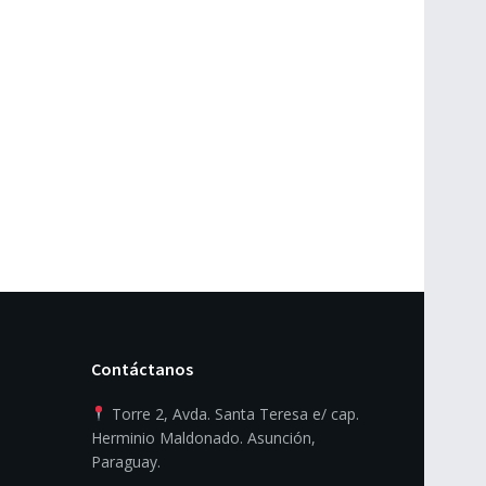
Contáctanos
Torre 2, Avda. Santa Teresa e/ cap.
Herminio Maldonado. Asunción,
Paraguay.