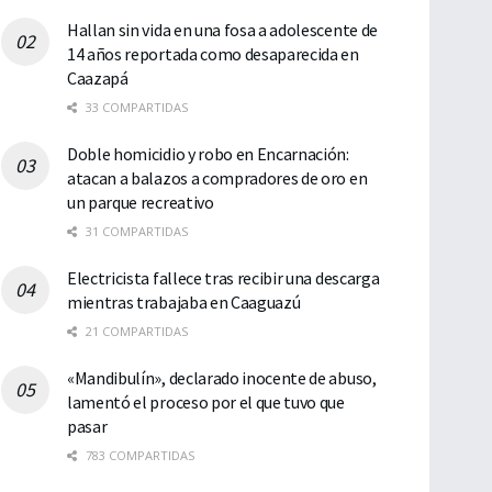
Hallan sin vida en una fosa a adolescente de
14 años reportada como desaparecida en
Caazapá
33 COMPARTIDAS
Doble homicidio y robo en Encarnación:
atacan a balazos a compradores de oro en
un parque recreativo
31 COMPARTIDAS
Electricista fallece tras recibir una descarga
mientras trabajaba en Caaguazú
21 COMPARTIDAS
«Mandibulín», declarado inocente de abuso,
lamentó el proceso por el que tuvo que
pasar
783 COMPARTIDAS