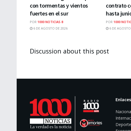
con tormentas y vientos
contrato c
fuertes en el sur
hasta juni
POR
1000 NOTICIAS 8
POR
1000 NOTIC
6 DE AGOSTO DE 2026
6 DE AGOSTO 
Discussion about this post
Enlaces
Naciona
Internac
Deporte
Econom