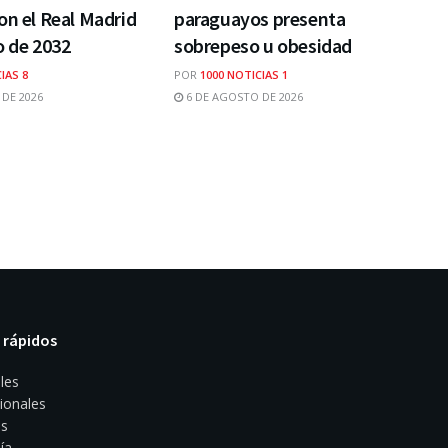
on el Real Madrid
paraguayos presenta
o de 2032
sobrepeso u obesidad
IAS 8
POR
1000 NOTICIAS 1
DE 2026
6 DE AGOSTO DE 2026
 rápidos
les
ionales
s
ía