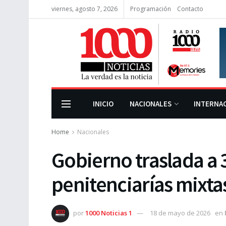
viernes, agosto 7, 2026
Programación
Contacto
INICIO
NACIONALES
INTERNA
Home
Nacionales
Gobierno traslada a 
penitenciarías mixta
por
1000 Noticias 1
18 de mayo de 2026
en