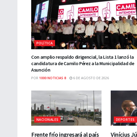
POLÍTICA
Con amplio respaldo dirigencial, la Lista 1 lanzó la
candidatura de Camilo Pérez a la Municipalidad de
Asunción
POR
1000 NOTICIAS 8
6 DE AGOSTO DE 2026
NACIONALES
DEPORTES
Frente frío ingresará al país
Vinícius J