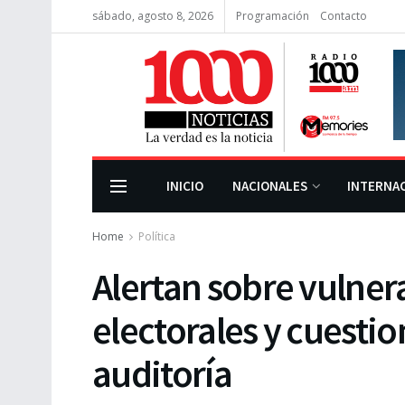
sábado, agosto 8, 2026
Programación
Contacto
INICIO
NACIONALES
INTERNA
Home
Política
Alertan sobre vulne
electorales y cuesti
auditoría