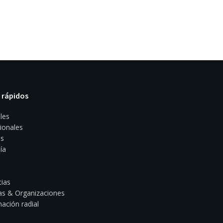
 rápidos
les
ionales
s
ía
ias
s & Organizaciones
ación radial