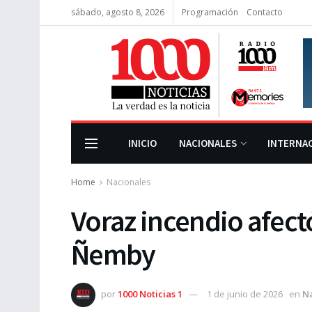
sábado, agosto 8, 2026
Programación
Contacto
INICIO
NACIONALES
INTERNA
Home
Nacionales
Voraz incendio afect
Ñemby
por
1000 Noticias 1
1 de junio de 2026
en
N