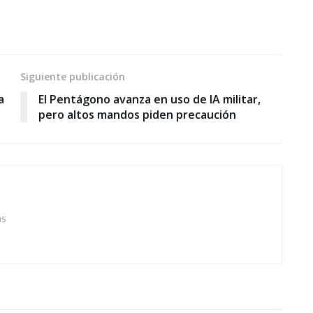
Siguiente publicación
a
El Pentágono avanza en uso de IA militar,
pero altos mandos piden precaución
as