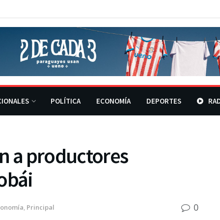
CIONALES
POLÍTICA
ECONOMÍA
DEPORTES
RAD
an a productores
obái
0
conomía
,
Principal