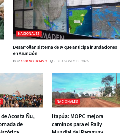
NACIONALES
Desarrollan sistema de IA que anticipa inundaciones
en Asunción
POR
1000 NOTICIAS 2
8 DE AGOSTO DE 2026
S
NACIONALES
 de Acosta Ñu,
Itapúa: MOPC mejora
ornada de
caminos para el Rally
istórica
Mundial del Paraguay