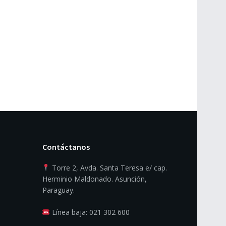
Contáctanos
Torre 2, Avda. Santa Teresa e/ cap.
Herminio Maldonado. Asunción,
Paraguay.
Línea baja: 021 302 600