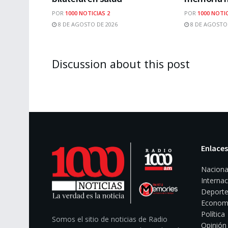
POR
1000 NOTICIAS 2
POR
1000 NOTIC
8 DE AGOSTO DE 2026
8 DE AGOSTO 
Discussion about this post
Enlaces
Naciona
Internac
Deporte
Econom
Política
Somos el sitio de noticias de Radio
Opinión