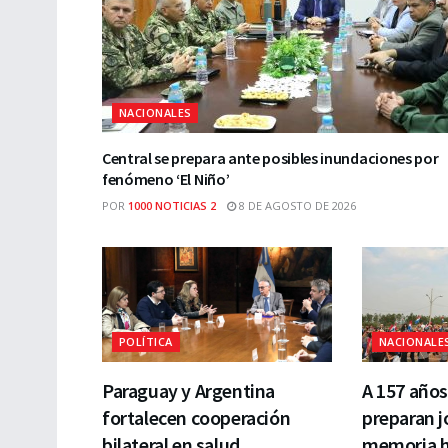
NACIONALES
Central se prepara ante posibles inundaciones por
fenómeno ‘El Niño’
POR
1000 NOTICIAS 2
8 DE AGOSTO DE 2026
POLÍTICA
NACIONALE
Paraguay y Argentina
A 157 años
fortalecen cooperación
preparan j
bilateral en salud
memoria h