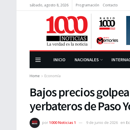
sábado, agosto 8, 2026
Programación
Contacto
INICIO
NACIONALES
INTERNA
Home
Economía
Bajos precios golpe
yerbateros de Paso Y
por
1000 Noticias 1
9 de junio de 2026
en
E