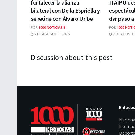
fortalecer la alianza
ITAIPU des
bilateral con De la Espriella y
espectácul
se reúne con Álvaro Uribe
dar paso a
POR
1000 NOTICIAS 8
POR
1000 NOTIC
7 DE AGOSTO DE 2026
7 DE AGOSTO 
Discussion about this post
Enlaces
Naciona
Internac
Deporte