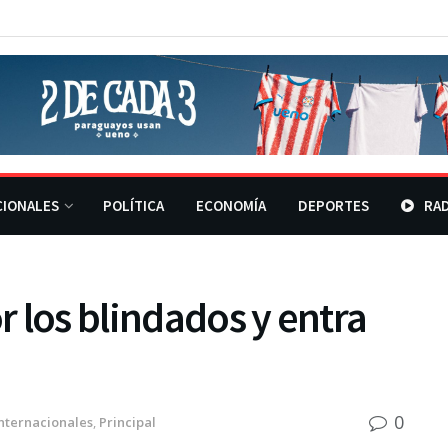
CIONALES
POLÍTICA
ECONOMÍA
DEPORTES
RAD
 los blindados y entra
0
nternacionales
,
Principal