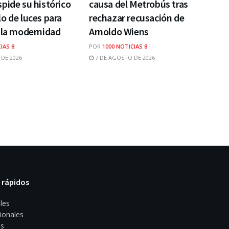
pide su histórico
causa del Metrobús tras
o de luces para
rechazar recusación de
 la modernidad
Arnoldo Wiens
IAS 8
POR
1000 NOTICIAS 8
DE 2026
7 DE AGOSTO DE 2026
 rápidos
les
ionales
s