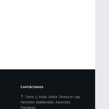
Contáctanos
Torre 2, Avda. Santa Teresa e/ cap.
Herminio Maldonado. Asunción,
Paraguay.