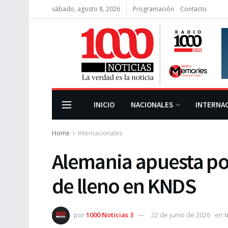
sábado, agosto 8, 2026
Programación
Contacto
INICIO
NACIONALES
INTERNA
Home
Internacionales
Alemania apuesta por
de lleno en KNDS
por
1000 Noticias 3
22 de junio de 2026
en
I