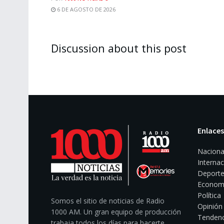
6 DE AGOSTO DE 2026
Discussion about this post
Enlaces
Naciona
Internac
Deporte
Econom
Política
Somos el sitio de noticias de Radio
Opinión
1000 AM. Un gran equipo de producción
Tendenc
trabaja todos los días para hacerte