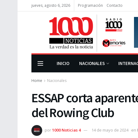
jueves, agosto 6, 2026
Programación
Contacto
INICIO
NACIONALES
INTERNA
Home
Nacionales
ESSAP corta aparent
del Rowing Club
por
1000 Noticias 4
14 de mayo de 2024
en