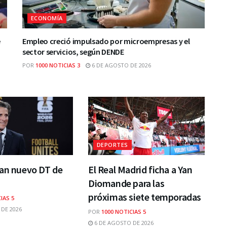
ECONOMÍA
e
Empleo creció impulsado por microempresas y el
sector servicios, según DENDE
POR
1000 NOTICIAS 3
6 DE AGOSTO DE 2026
DEPORTES
lan nuevo DT de
El Real Madrid ficha a Yan
Diomande para las
próximas siete temporadas
IAS 5
DE 2026
POR
1000 NOTICIAS 5
6 DE AGOSTO DE 2026