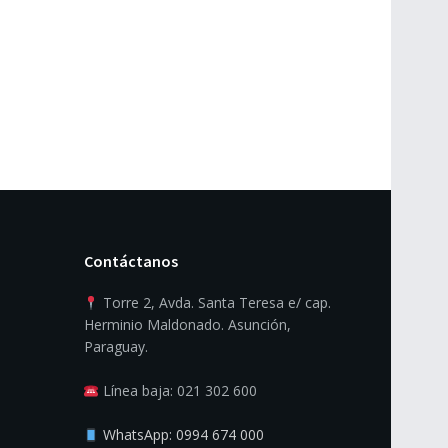
Contáctanos
Torre 2, Avda. Santa Teresa e/ cap.
Herminio Maldonado. Asunción,
Paraguay.
Línea baja: 021 302 600
WhatsApp: 0994 674 000