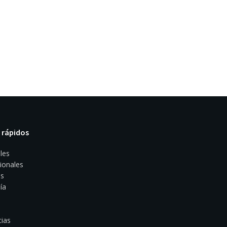
 rápidos
les
ionales
s
ía
ias