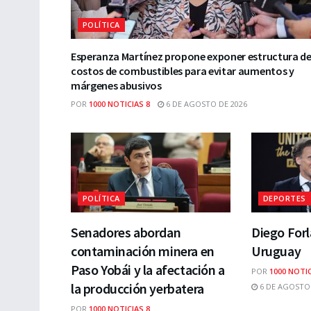
POLÍTICA
Esperanza Martínez propone exponer estructura d
costos de combustibles para evitar aumentos y
márgenes abusivos
POR
1000 NOTICIAS 8
6 DE AGOSTO DE 2026
POLÍTICA
DEPORTES
Senadores abordan
Diego For
contaminación minera en
Uruguay
Paso Yobái y la afectación a
POR
1000 NOTIC
la producción yerbatera
6 DE AGOSTO 
POR
1000 NOTICIAS 8