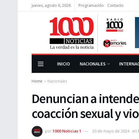
jueves, agosto 6, 2026
Programación
Contacto
INICIO
NACIONALES
INTERNA
Home
Nacionales
Denuncian a intende
coacción sexual y vi
por
1000 Noticias 1
20 de mayo de 2024
en