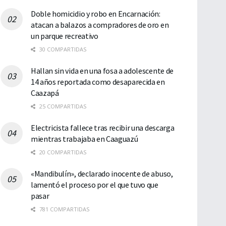
Doble homicidio y robo en Encarnación:
atacan a balazos a compradores de oro en
un parque recreativo
30 COMPARTIDAS
Hallan sin vida en una fosa a adolescente de
14 años reportada como desaparecida en
Caazapá
25 COMPARTIDAS
Electricista fallece tras recibir una descarga
mientras trabajaba en Caaguazú
20 COMPARTIDAS
«Mandibulín», declarado inocente de abuso,
lamentó el proceso por el que tuvo que
pasar
781 COMPARTIDAS