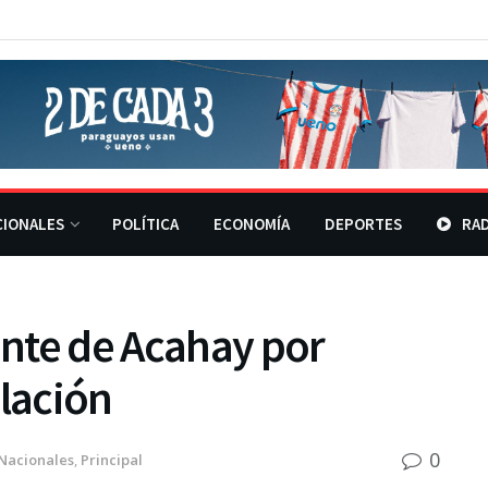
CIONALES
POLÍTICA
ECONOMÍA
DEPORTES
RAD
nte de Acahay por
olación
0
Nacionales
,
Principal