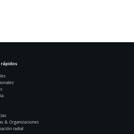
 rápidos
les
ionales
s
ía
ias
s & Organizaciones
ación radial