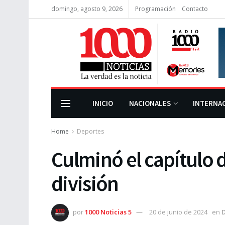
domingo, agosto 9, 2026
Programación
Contacto
INICIO
NACIONALES
INTERNA
Home
Deportes
Culminó el capítulo d
división
por
1000 Noticias 5
20 de junio de 2024
en