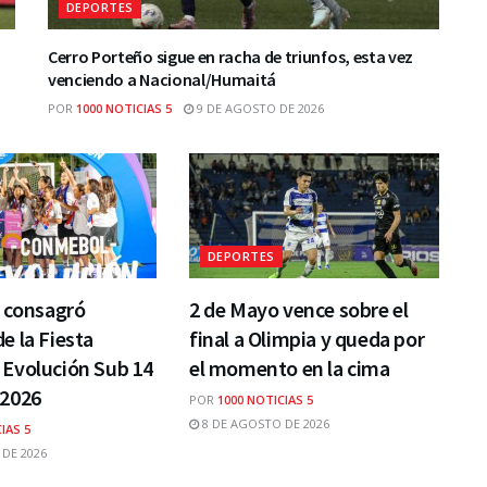
DEPORTES
Cerro Porteño sigue en racha de triunfos, esta vez
venciendo a Nacional/Humaitá
POR
1000 NOTICIAS 5
9 DE AGOSTO DE 2026
DEPORTES
e consagró
2 de Mayo vence sobre el
 la Fiesta
final a Olimpia y queda por
Evolución Sub 14
el momento en la cima
2026
POR
1000 NOTICIAS 5
8 DE AGOSTO DE 2026
IAS 5
DE 2026