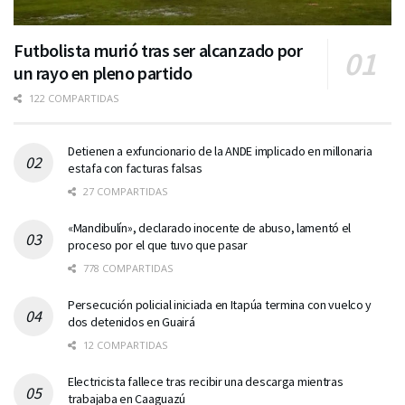
Futbolista murió tras ser alcanzado por
un rayo en pleno partido
122 COMPARTIDAS
Detienen a exfuncionario de la ANDE implicado en millonaria
estafa con facturas falsas
27 COMPARTIDAS
«Mandibulín», declarado inocente de abuso, lamentó el
proceso por el que tuvo que pasar
778 COMPARTIDAS
Persecución policial iniciada en Itapúa termina con vuelco y
dos detenidos en Guairá
12 COMPARTIDAS
Electricista fallece tras recibir una descarga mientras
trabajaba en Caaguazú