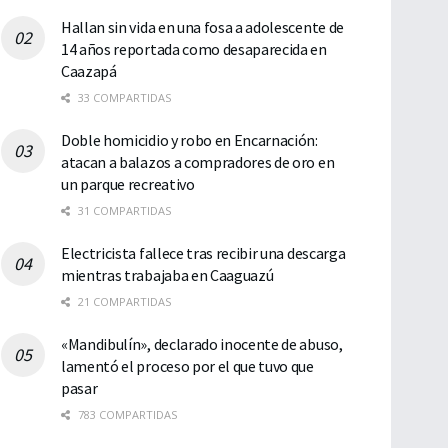
Hallan sin vida en una fosa a adolescente de
14 años reportada como desaparecida en
Caazapá
33 COMPARTIDAS
Doble homicidio y robo en Encarnación:
atacan a balazos a compradores de oro en
un parque recreativo
31 COMPARTIDAS
Electricista fallece tras recibir una descarga
mientras trabajaba en Caaguazú
21 COMPARTIDAS
«Mandibulín», declarado inocente de abuso,
lamentó el proceso por el que tuvo que
pasar
783 COMPARTIDAS