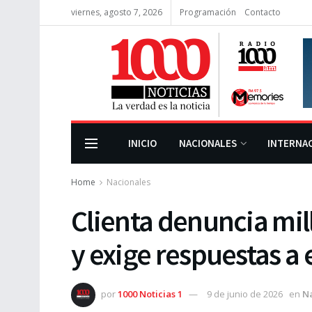
viernes, agosto 7, 2026
Programación
Contacto
INICIO
NACIONALES
INTERNA
Home
Nacionales
Clienta denuncia mil
y exige respuestas a 
por
1000 Noticias 1
9 de junio de 2026
en
N