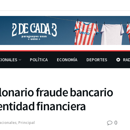
CIONALES
POLÍTICA
ECONOMÍA
DEPORTES
RAD
lonario fraude bancario
entidad financiera
0
acionales
,
Principal