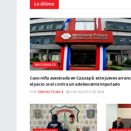
Lo último
NACIONALES
Caso niña asesinada en Caazapá: este jueves arran
el juicio oral contra un adolescente imputado
POR
1000 NOTICIAS 8
5 DE AGOSTO DE 2026