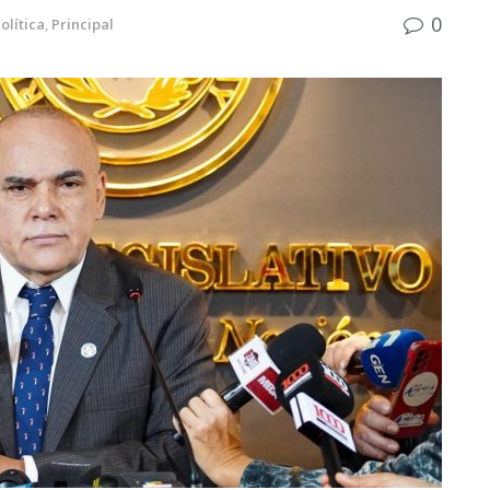
0
olítica
,
Principal