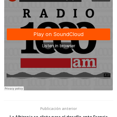
Publicación anterior
La Albirroja se alista para el desafío ante Francia