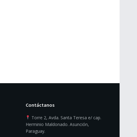
Contáctanos
Torre 2, Avda. Santa Teresa e/ cap.
Herminio Maldonado. Asunción,
Paraguay.