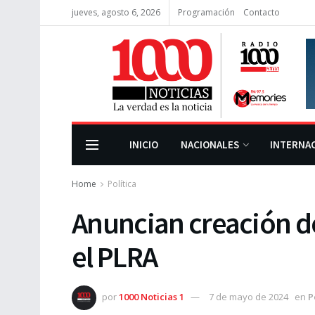
jueves, agosto 6, 2026
Programación
Contacto
INICIO
NACIONALES
INTERNA
Home
Política
Anuncian creación 
el PLRA
por
1000 Noticias 1
7 de mayo de 2024
en
P