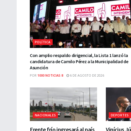
POLÍTICA
Con amplio respaldo dirigencial, la Lista 1 lanzó la
candidatura de Camilo Pérez a la Municipalidad de
Asunción
POR
1000 NOTICIAS 8
6 DE AGOSTO DE 2026
NACIONALES
DEPORTES
Frente frío ingresará al país
Vinícius J