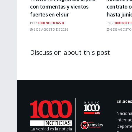
con tormentas y vientos
contrato c
fuertes en el sur
hasta juni
POR
1000 NOTICIAS 8
POR
1000 NOTIC
6 DE AGOSTO DE 2026
6 DE AGOSTO 
Discussion about this post
Enlaces
Naciona
Internac
Deporte