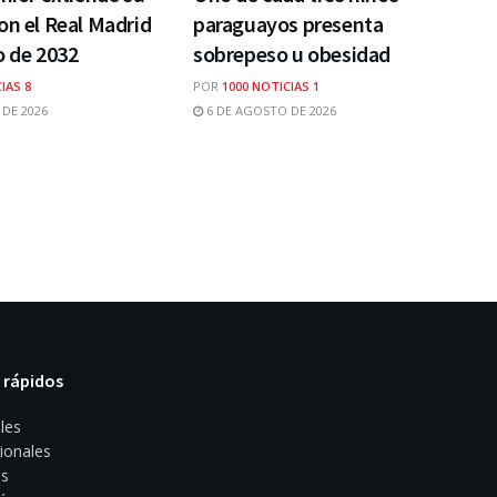
on el Real Madrid
paraguayos presenta
o de 2032
sobrepeso u obesidad
IAS 8
POR
1000 NOTICIAS 1
DE 2026
6 DE AGOSTO DE 2026
 rápidos
les
ionales
s