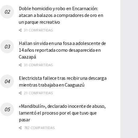
Doble homicidio y robo en Encarnación:
atacan a balazos a compradores de oro en
un parque recreativo
31 COMPARTIDAS
Hallan sin vida en una fosa a adolescente de
14 años reportada como desaparecida en
Caazapá
31 COMPARTIDAS
Electricista fallece tras recibir una descarga
mientras trabajaba en Caaguazú
21 COMPARTIDAS
«Mandibulín», declarado inocente de abuso,
lamentó el proceso por el que tuvo que
pasar
782 COMPARTIDAS