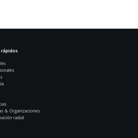
 rápidos
les
ionales
s
ía
ias
s & Organizaciones
ación radial