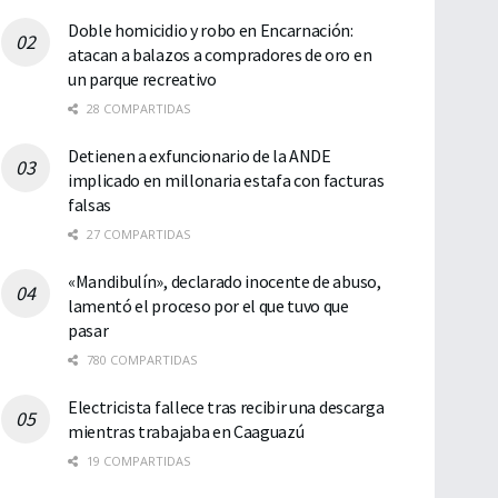
Doble homicidio y robo en Encarnación:
atacan a balazos a compradores de oro en
un parque recreativo
28 COMPARTIDAS
Detienen a exfuncionario de la ANDE
implicado en millonaria estafa con facturas
falsas
27 COMPARTIDAS
«Mandibulín», declarado inocente de abuso,
lamentó el proceso por el que tuvo que
pasar
780 COMPARTIDAS
Electricista fallece tras recibir una descarga
mientras trabajaba en Caaguazú
19 COMPARTIDAS