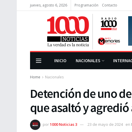
jueves, agosto 6, 2026
Programación
Contacto
INICIO
NACIONALES
INTERNA
Home
Nacionales
Detención de uno de 
que asaltó y agredió
por
1000 Noticias 3
23 de mayo de 2024
en