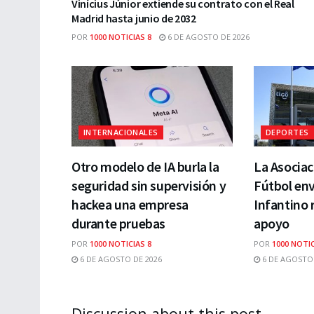
Vinícius Júnior extiende su contrato con el Real
Madrid hasta junio de 2032
POR
1000 NOTICIAS 8
6 DE AGOSTO DE 2026
INTERNACIONALES
DEPORTES
Otro modelo de IA burla la
La Asociac
seguridad sin supervisión y
Fútbol env
hackea una empresa
Infantino 
durante pruebas
apoyo
POR
1000 NOTICIAS 8
POR
1000 NOTIC
6 DE AGOSTO DE 2026
6 DE AGOSTO 
Discussion about this post