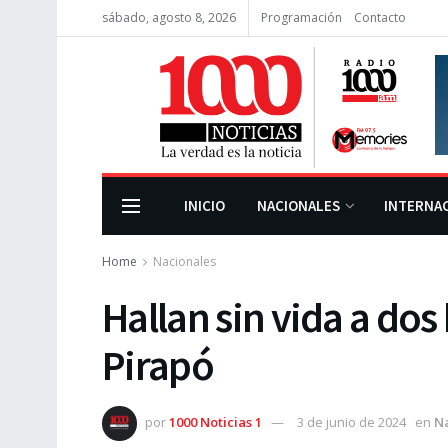
sábado, agosto 8, 2026
Programación
Contacto
INICIO
NACIONALES
INTERNA
Home
Nacionales
Hallan sin vida a do
Pirapó
por
1000 Noticias 1
3 de junio de 2024
en
N