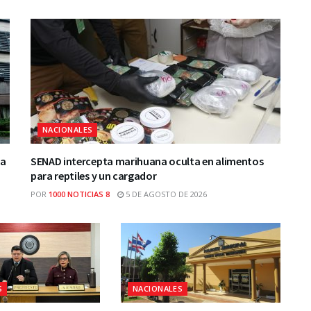
NACIONALES
ca
SENAD intercepta marihuana oculta en alimentos
para reptiles y un cargador
POR
1000 NOTICIAS 8
5 DE AGOSTO DE 2026
S
NACIONALES