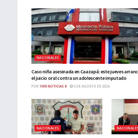
NACIONALES
Caso niña asesinada en Caazapá: este jueves arran
el juicio oral contra un adolescente imputado
POR
1000 NOTICIAS 8
5 DE AGOSTO DE 2026
NACIONALES
NACIONALE