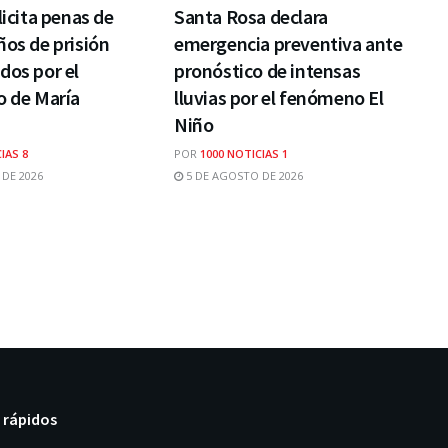
licita penas de
Santa Rosa declara
ños de prisión
emergencia preventiva ante
dos por el
pronóstico de intensas
o de María
lluvias por el fenómeno El
Niño
IAS 8
POR
1000 NOTICIAS 1
DE 2026
5 DE AGOSTO DE 2026
 rápidos