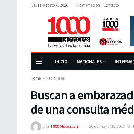
jueves, agosto 6, 2026
Programación
Contacto
INICIO
NACIONALES
INTERNA
Home
Nacionales
Buscan a embarazada 
de una consulta méd
por
1000 Noticias 8
26 de mayo de 2026
en