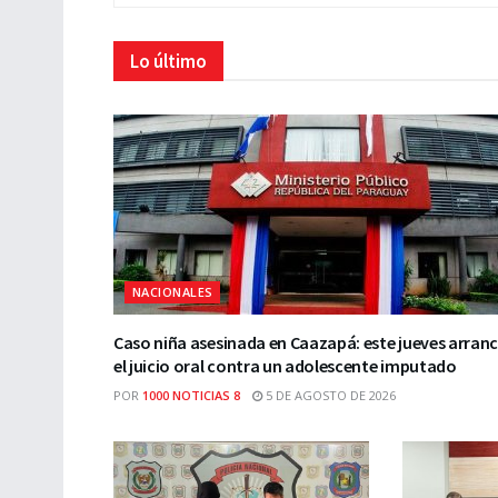
Lo último
NACIONALES
Caso niña asesinada en Caazapá: este jueves arran
el juicio oral contra un adolescente imputado
POR
1000 NOTICIAS 8
5 DE AGOSTO DE 2026