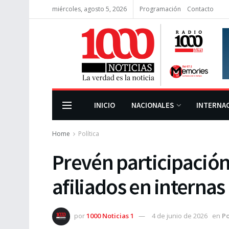
miércoles, agosto 5, 2026
Programación
Contacto
INICIO
NACIONALES
INTERNA
Home
Política
Prevén participación
afiliados en interna
por
1000 Noticias 1
4 de junio de 2026
en
Po