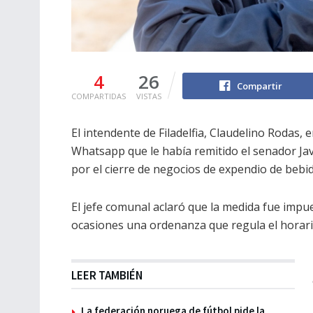
4
26
Compartir
COMPARTIDAS
VISTAS
El intendente de Filadelfia, Claudelino Rodas, e
Whatsapp que le había remitido el senador Javi
por el cierre de negocios de expendio de bebid
El jefe comunal aclaró que la medida fue impu
ocasiones una ordenanza que regula el horario
LEER TAMBIÉN
La federación noruega de fútbol pide la