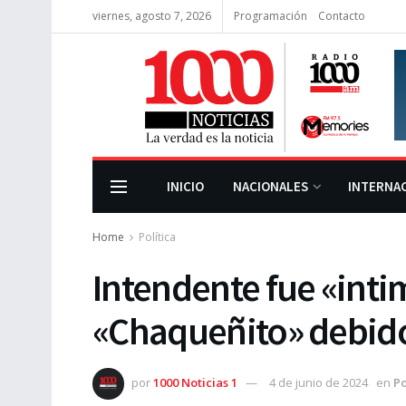
viernes, agosto 7, 2026
Programación
Contacto
INICIO
NACIONALES
INTERNA
Home
Política
Intendente fue «int
«Chaqueñito» debido
por
1000 Noticias 1
4 de junio de 2024
en
Po