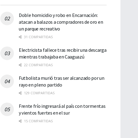
Doble homicidio y robo en Encarnación:
atacan a balazos a compradores de oro en
un parque recreativo
31 COMPARTIDAS
Electricista fallece tras recibir una descarga
mientras trabajaba en Caaguazú
22 COMPARTIDAS
Futbolista murió tras ser alcanzado por un
rayo en pleno partido
129 COMPARTIDAS
Frente frío ingresará al país con tormentas
y vientos fuertes en el sur
15 COMPARTIDAS