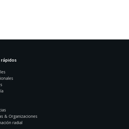
 rápidos
les
ionales
s
ía
ias
s & Organizaciones
ación radial