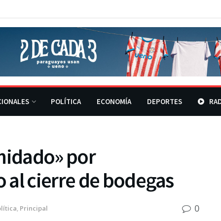
CIONALES
POLÍTICA
ECONOMÍA
DEPORTES
RAD
imidado» por
 al cierre de bodegas
0
lítica
,
Principal