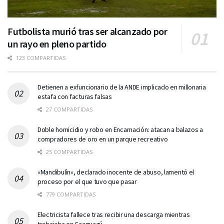
Futbolista murió tras ser alcanzado por
un rayo en pleno partido
123 COMPARTIDAS
Detienen a exfuncionario de la ANDE implicado en millonaria
estafa con facturas falsas
27 COMPARTIDAS
Doble homicidio y robo en Encarnación: atacan a balazos a
compradores de oro en un parque recreativo
25 COMPARTIDAS
«Mandibulín», declarado inocente de abuso, lamentó el
proceso por el que tuvo que pasar
779 COMPARTIDAS
Electricista fallece tras recibir una descarga mientras
trabajaba en Caaguazú