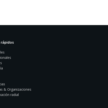
 rápidos
les
ionales
s
ía
ias
s & Organizaciones
ación radial