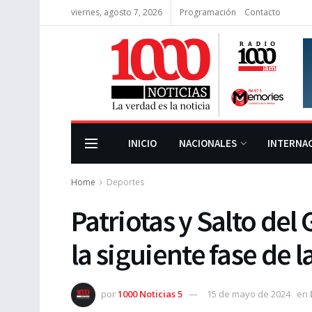
viernes, agosto 7, 2026
Programación
Contacto
INICIO
NACIONALES
INTERNA
Home
Deportes
Patriotas y Salto del
la siguiente fase de 
por
1000 Noticias 5
15 de mayo de 2024
en