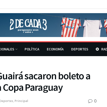
CIONALES
POLÍTICA
ECONOMÍA
DEPORTES
RAD
 Guairá sacaron boleto a
la Copa Paraguay
0
Deportes
,
Principal