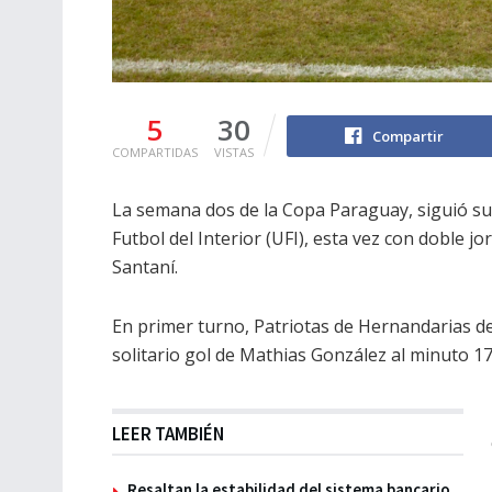
5
30
Compartir
COMPARTIDAS
VISTAS
La semana dos de la Copa Paraguay, siguió su 
Futbol del Interior (UFI), esta vez con doble j
Santaní.
En primer turno, Patriotas de Hernandarias der
solitario gol de Mathias González al minuto 17
LEER TAMBIÉN
Resaltan la estabilidad del sistema bancario