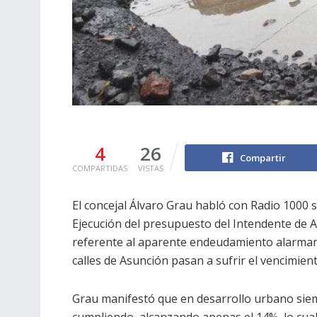
4
26
Compartir
COMPARTIDAS
VISTAS
El concejal Álvaro Grau habló con Radio 1000 s
Ejecución del presupuesto del Intendente de A
referente al aparente endeudamiento alarman
calles de Asunción pasan a sufrir el vencimiento
Grau manifestó que en desarrollo urbano sie
cumpliendo, alcanzando apenas el 14%, lo cual 