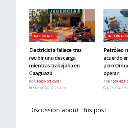
NACIONALES
INTERNACI
Electricista fallece tras
Petróleo r
recibir una descarga
acuerdo en
mientras trabajaba en
pero Ormu
Caaguazú
operar
POR
1000 NOTICIAS 1
POR
1000 NOTIC
6 DE AGOSTO DE 2026
6 DE AGOSTO 
Discussion about this post