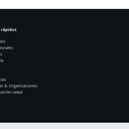
 rápidos
les
ionales
s
ía
ias
s & Organizaciones
ación radial