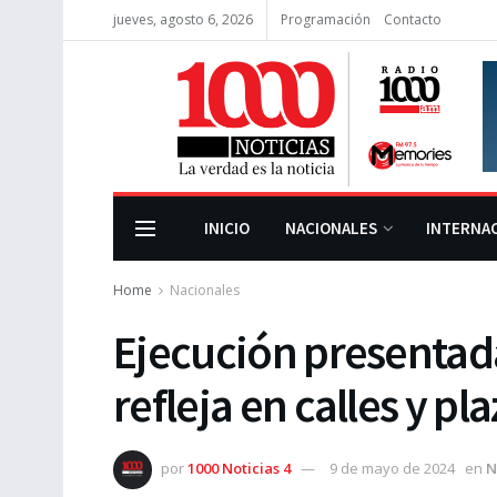
jueves, agosto 6, 2026
Programación
Contacto
INICIO
NACIONALES
INTERNA
Home
Nacionales
Ejecución presentad
refleja en calles y p
por
1000 Noticias 4
9 de mayo de 2024
en
N