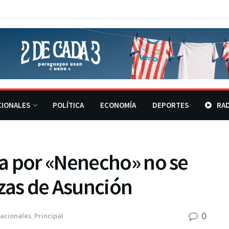
CIONALES
POLÍTICA
ECONOMÍA
DEPORTES
RAD
a por «Nenecho» no se
lazas de Asunción
0
acionales
,
Principal