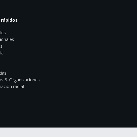
 rápidos
les
ionales
s
ía
ias
s & Organizaciones
ación radial