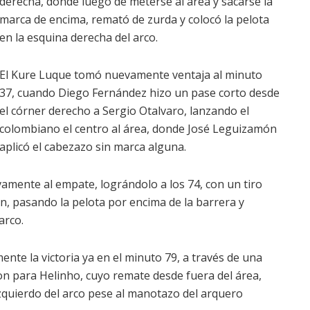
derecha, donde luego de meterse al área y sacarse la
marca de encima, remató de zurda y colocó la pelota
en la esquina derecha del arco.
El Kure Luque tomó nuevamente ventaja al minuto
37, cuando Diego Fernández hizo un pase corto desde
el córner derecho a Sergio Otalvaro, lanzando el
colombiano el centro al área, donde José Leguizamón
aplicó el cabezazo sin marca alguna.
amente al empate, lográndolo a los 74, con un tiro
ln, pasando la pelota por encima de la barrera y
arco.
ente la victoria ya en el minuto 79, a través de una
son para Helinho, cuyo remate desde fuera del área,
izquierdo del arco pese al manotazo del arquero