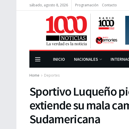
sábado, agosto 8, 2026
Programación
Contacto
INICIO
NACIONALES
INTERNA
Home
Deportes
Sportivo Luqueño pi
extiende su mala ca
Sudamericana