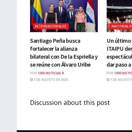
INTERNACIONALES
NACIONALE
Santiago Peña busca
Un último 
fortalecer la alianza
ITAIPU des
bilateral con De la Espriella y
espectácul
se reúne con Álvaro Uribe
dar paso a
POR
1000 NOTICIAS 8
POR
1000 NOTIC
7 DE AGOSTO DE 2026
7 DE AGOSTO 
Discussion about this post